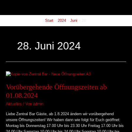
Zum
springen
Inhalt
springen
Start
2024
Juni
28.
28. Juni 2024
Vorübergehende
Öffnungszeiten
Vorübergehende Öffnungszeiten ab
ab
01.08.2024
01.08.2024
Aktuelles
/ Von
admin
Liebe Zentral Bar Gäste, ab 1.8.2024 ändern wir vorübergehend
unsere Öffnungszeiten! Wir haben dann wie folgt für Euch geöffnet:
Montag bis Donnerstag 17.00 Uhr bis 23.30 Uhr Freitag 17.00 Uhr bis
24.00 Uhr Samstag 10.00 Uhr bis 24.00 Uhr Sonntag 10.00 Uhr bis