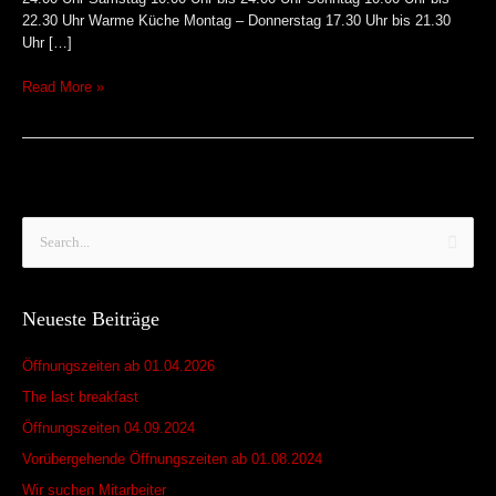
22.30 Uhr Warme Küche Montag – Donnerstag 17.30 Uhr bis 21.30
Uhr […]
Read More »
S
u
c
Neueste Beiträge
h
e
Öffnungszeiten ab 01.04.2026
n
The last breakfast
n
Öffnungszeiten 04.09.2024
a
Vorübergehende Öffnungszeiten ab 01.08.2024
c
Wir suchen Mitarbeiter
h