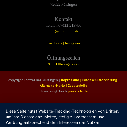
72622 Nürtingen
Kontakt
Telefon 07022-213790
info@zentral-bar.de
Facebook
|
Instagram
Öffnungszeiten
Neue Öffnungszeiten
copyright Zentral Bar Nürtingen |
Impressum
|
Datenschutzerklärung
|
Allergene-Karte
|
Zusatzstoffe
Umsetzung durch
pixelcode.de
Diese Seite nutzt Website-Tracking-Technologien von Dritten,
um ihre Dienste anzubieten, stetig zu verbessern und
Werbung entsprechend den Interessen der Nutzer