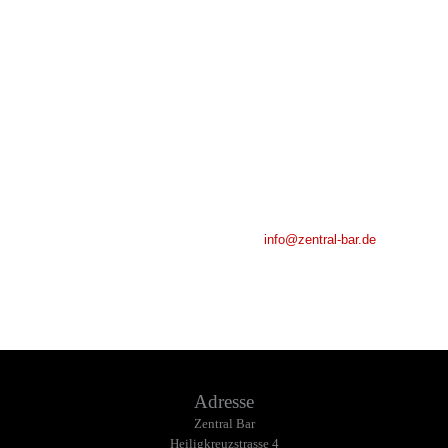
The last breakfast
Genießen Sie die letzten Stunden des Jahres 2024
mit einem perfekten Frühstück in der Zentral Bar!
Lassen Sie sich von uns den Tag versüßen
und starten Sie voller Energie und Genuss ins neue Jahr.
Reservieren Sie jetzt unter:
info@zentral-bar.de
Adresse
Zentral Bar
Heiligkreuzstrasse 4